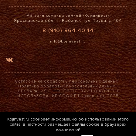
Магазин кожаных ремней «Кожинвест»
Ярославская обл., г. Рыбинск , ул. Труда, д. 104
8 (910) 964 40 14
info@kojinvest.ru
Согласие на обработку персональных данных
|
Политика обработки персональных данных
|
ДЕКЛАРАЦИЯ О СООТВЕТСТВИИ
|
О KOPPEL
|
ИСПОЛЬЗОВАНИЕ COOKIE
| Кожинвест, 2025
Kojinvest.ru собирает информацию об использовании этого
сайта, в частности размещает файлы cookie в браузерах
посетителей.