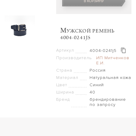
В КОРЗИНУ
M
УЖСКОЙ РЕМЕНЬ
4004-0241J5
Артикул
4004-0241j5
Производитель
ИП Митченков
Е.И.
Страна
Россия
Материал
Натуральная кожа
Цвет
Синий
Ширина
40
Бренд
брендирование
по запросу