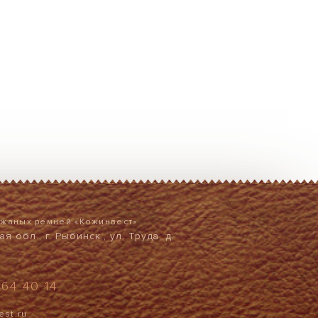
ожаных ремней «Кожинвест»
я обл., г. Рыбинск , ул. Труда, д.
964 40 14
est.ru