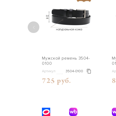
Мужской ремень 3504-
Mужс
0100
0
Артикул
3504-0100
Ар
725 руб.
8
04-0142
.