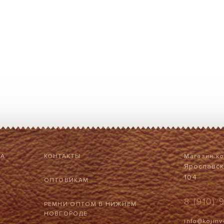
НА
КОНТАКТЫ
Магазин к
Ярославска
104
ОПТОВИКАМ
8 (910) 
РЕМНИ ОПТОМ В НИЖНЕМ
НОВГОРОДЕ
info@kojinv