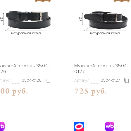
кой ремень 3504-
Mужской ремень 3504-
126
0127
тикул
3504-0126
Артикул
3504-0127
00 руб.
725 руб.