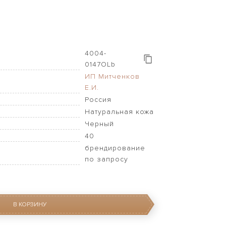
4004-
0147OLb
ИП Митченков
Е.И.
Россия
Натуральная кожа
Черный
40
брендирование
по запросу
В КОРЗИНУ