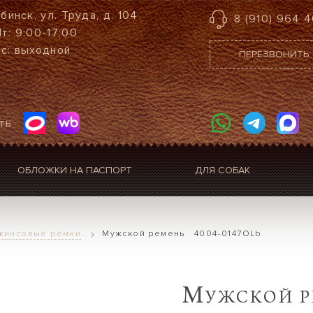
ыбинск, ул. Труда, д. 104
8 (910) 964 4
т: 9:00-17:00
с: выходной
ПЕРЕЗВОНИТЬ
ть
ОБЛОЖКИ НА ПАСПОРТ
ДЛЯ СОБАК
жинсовые ремни
Mужской ремень 4004-0147OLb
M
УЖСКОЙ Р