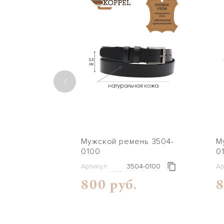
Мужской ремень 3504-
Mужс
0100
0
Артикул
3504-0100
Ар
800 руб.
8
04-0142
.