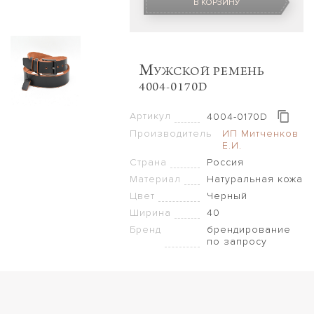
В КОРЗИНУ
M
УЖСКОЙ РЕМЕНЬ
4004-0170D
Артикул
4004-0170D
Производитель
ИП Митченков
Е.И.
Страна
Россия
Материал
Натуральная кожа
Цвет
Черный
Ширина
40
Бренд
брендирование
по запросу