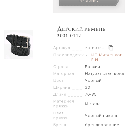
В КОРЗИНУ
Д
ЕТСКИЙ РЕМЕНЬ
3001-0112
Артикул
3001-0112
Производитель
ИП Митченков
Е.И.
Страна
Россия
Материал
Натуральная кожа
Цвет
Черный
Ширина
30
Длина
70-85
Материал
Металл
пряжки
Цвет
Черный никель
пряжки
Бренд
брендирование