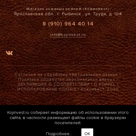
Магазин кожаных ремней «Кожинвест»
Ярославская обл., г. Рыбинск , ул. Труда, д. 104
8 (910) 964 40 14
info@kojinvest.ru
Согласие на обработку персональных данных
|
Политика обработки персональных данных
|
ДЕКЛАРАЦИЯ О СООТВЕТСТВИИ
|
О KOPPEL
|
ИСПОЛЬЗОВАНИЕ COOKIE
| Кожинвест, 2025
Kojinvest.ru собирает информацию об использовании этого
сайта, в частности размещает файлы cookie в браузерах
посетителей.
Подробнее...
ОК