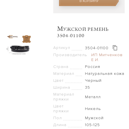
В КОРЗИНУ
M
УЖСКОЙ РЕМЕНЬ
3504-01100
Артикул
3504-01100
Производитель
ИП Митченков
Е.И.
Страна
Россия
Материал
Натуральная кожа
Цвет
Черный
Ширина
35
Материал
Металл
пряжки
Цвет
Никель
пряжки
Пол
Мужской
Длина
105-125