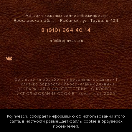
Магазин кожаных ремней «Кожинвест»
Ярославская обл., г. Рыбинск , ул. Труда, д. 104
8 (910) 964 40 14
info@kojinvest.ru
Согласие на обработку персональных данных
|
Политика обработки персональных данных
|
ДЕКЛАРАЦИЯ О СООТВЕТСТВИИ
|
О KOPPEL
|
ИСПОЛЬЗОВАНИЕ COOKIE
| Кожинвест, 2025
Kojinvest.ru собирает информацию об использовании этого
сайта, в частности размещает файлы cookie в браузерах
посетителей.