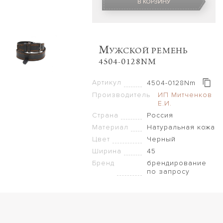
В КОРЗИНУ
M
УЖСКОЙ РЕМЕНЬ
4504-0128NM
Артикул
4504-0128Nm
Производитель
ИП Митченков
Е.И.
Страна
Россия
Материал
Натуральная кожа
Цвет
Черный
Ширина
45
Бренд
брендирование
по запросу