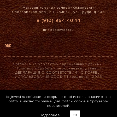
Магазин кожаных ремней «Кожинвест»
Ярославская обл., г. Рыбинск , ул. Труда, д. 104
8 (910) 964 40 14
info@kojinvest.ru
Согласие на обработку персональных данных
|
Политика обработки персональных данных
|
ДЕКЛАРАЦИЯ О СООТВЕТСТВИИ
|
О KOPPEL
|
ИСПОЛЬЗОВАНИЕ COOKIE
| Кожинвест, 2025
Kojinvest.ru собирает информацию об использовании этого
сайта, в частности размещает файлы cookie в браузерах
посетителей.
Подробнее...
ОК