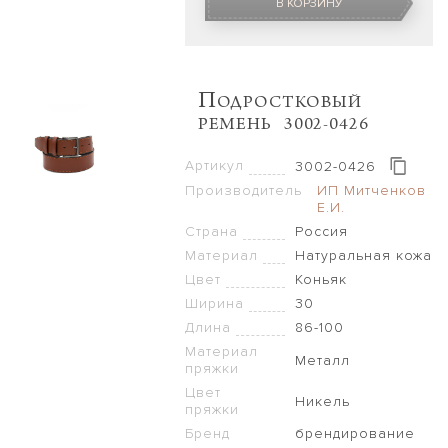
В КОРЗИНУ
П
ОДРОСТКОВЫЙ
РЕМЕНЬ 3002-0426
Артикул
3002-0426
Производитель
ИП Митченков
Е.И.
Страна
Россия
Материал
Натуральная кожа
Цвет
Коньяк
Ширина
30
Длина
86-100
Материал
Металл
пряжки
Цвет
Никель
пряжки
Бренд
брендирование